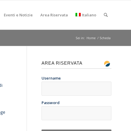
Eventi e Notizie
Area Riservata
Italiano
Sei in:
Home
/
Scheda
AREA RISERVATA
Username
di
Password
age