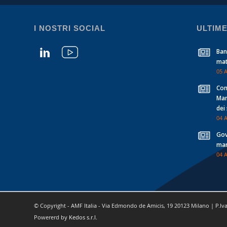
I NOSTRI SOCIAL
ULTIME
Ban
mat
05 
Con
Man
dei
04 
Gov
mar
04 
© Copyright - AMF Italia - Via Edmondo de Amicis, 19 20123 Milano | P.Iv
Powererd by
Kedos s.r.l.