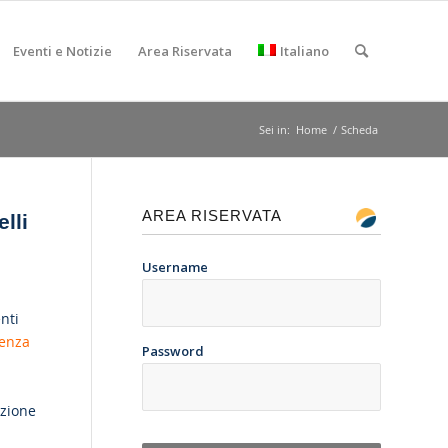
Eventi e Notizie
Area Riservata
Italiano
Sei in:
Home
/
Scheda
AREA RISERVATA
lli
Username
nti
genza
Password
azione