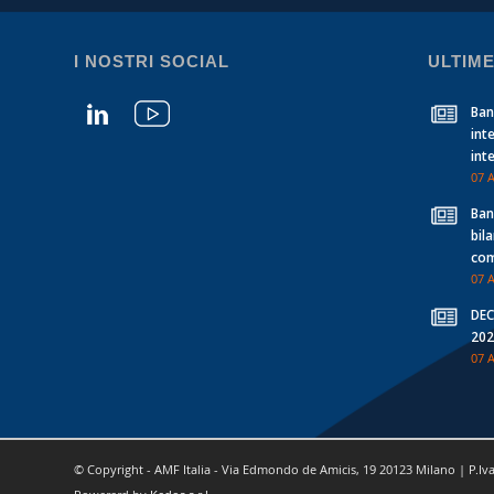
I NOSTRI SOCIAL
ULTIME
Banc
int
int
07 
Banc
bil
com
07 
DEC
202
07 
© Copyright - AMF Italia - Via Edmondo de Amicis, 19 20123 Milano | P.Iv