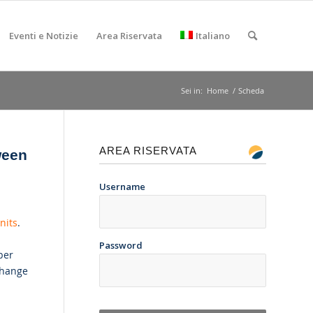
Eventi e Notizie
Area Riservata
Italiano
Sei in:
Home
/
Scheda
AREA RISERVATA
ween
Username
nits
.
Password
ber
change