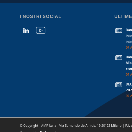
I NOSTRI SOCIAL
ULTIME
Banc
int
int
07 
Banc
bil
com
07 
DEC
202
07 
© Copyright - AMF Italia - Via Edmondo de Amicis, 19 20123 Milano | P.Iv