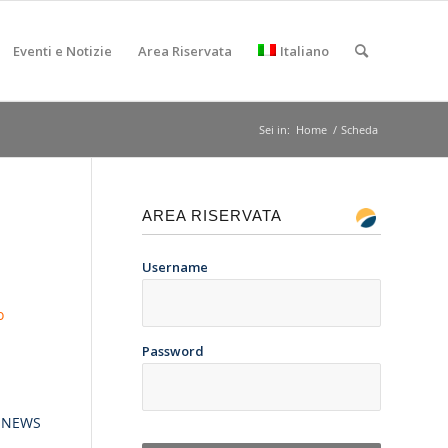
Eventi e Notizie
Area Riservata
Italiano
Sei in:
Home
/
Scheda
AREA RISERVATA
Username
o
Password
 NEWS