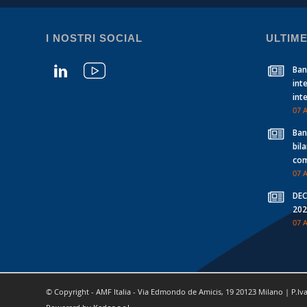
I NOSTRI SOCIAL
ULTIME
Banc
int
int
07 
Banc
bil
com
07 
DEC
202
07 
© Copyright - AMF Italia - Via Edmondo de Amicis, 19 20123 Milano | P.Iv