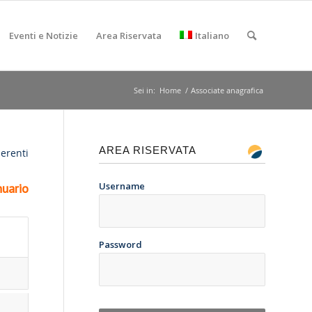
Eventi e Notizie
Area Riservata
Italiano
Sei in:
Home
/
Associate anagrafica
AREA RISERVATA
derenti
Username
uario
Password