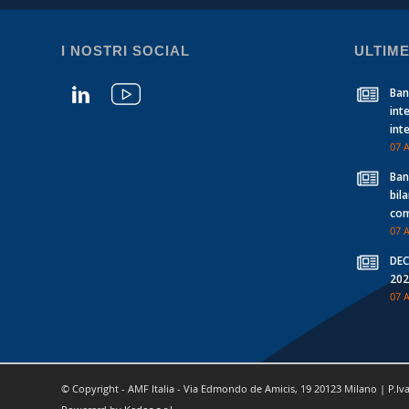
I NOSTRI SOCIAL
ULTIME
Banc
int
int
07 
Banc
bil
com
07 
DEC
202
07 
© Copyright - AMF Italia - Via Edmondo de Amicis, 19 20123 Milano | P.Iv