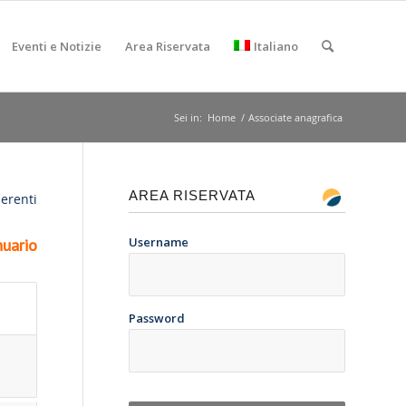
Eventi e Notizie
Area Riservata
Italiano
Sei in:
Home
/
Associate anagrafica
AREA RISERVATA
derenti
Username
uario
Password