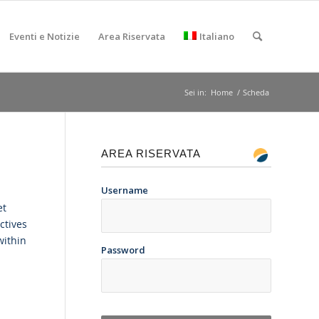
Eventi e Notizie
Area Riservata
Italiano
Sei in:
Home
/
Scheda
AREA RISERVATA
Username
et
ctives
within
Password