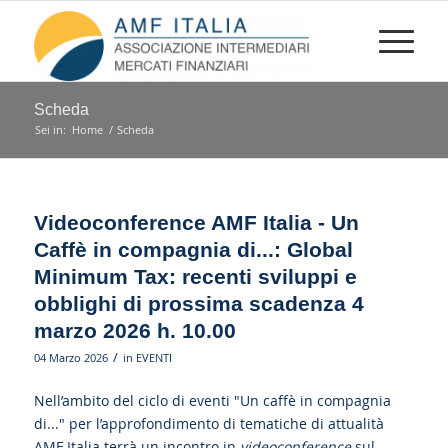
Scheda
Sei in:
Home
/
Scheda
Videoconference AMF Italia - Un
Caffè in compagnia di...: Global
Minimum Tax: recenti sviluppi e
obblighi di prossima scadenza 4
marzo 2026 h. 10.00
/
04 Marzo 2026
in
EVENTI
Nell’ambito del ciclo di eventi "Un caffè in compagnia
di..." per l’approfondimento di tematiche di attualità
AMF Italia terrà un incontro in
videoconference
sul