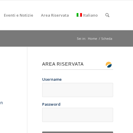
Eventi e Notizie
Area Riservata
Italiano
Sei in:
Home
/
Scheda
AREA RISERVATA
Username
un
Password