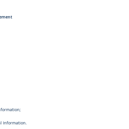
gement
nformation;
al Information.