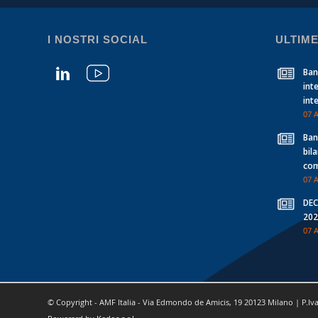
I NOSTRI SOCIAL
ULTIME
Banc
int
int
07 
Banc
bil
com
07 
DEC
202
07 
© Copyright - AMF Italia - Via Edmondo de Amicis, 19 20123 Milano | P.Iv