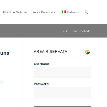
Eventi e Notizie
Area Riservata
Italiano
Sei in:
Home
/
Scheda
AREA RISERVATA
 una
Username
un
Password