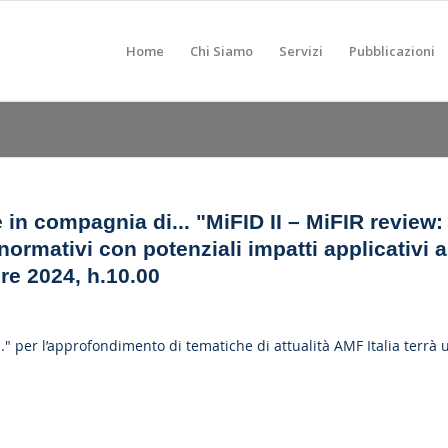
Home
Chi Siamo
Servizi
Pubblicazioni
 in compagnia di... "MiFID II – MiFIR review:
rmativi con potenziali impatti applicativi a
re 2024, h.10.00
.." per l’approfondimento di tematiche di attualità AMF Italia terrà 