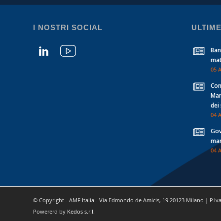
I NOSTRI SOCIAL
ULTIME
Ban
mat
05 
Con
Man
dei
04 
Gov
mar
04 
© Copyright - AMF Italia - Via Edmondo de Amicis, 19 20123 Milano | P.Iv
Powererd by
Kedos s.r.l.