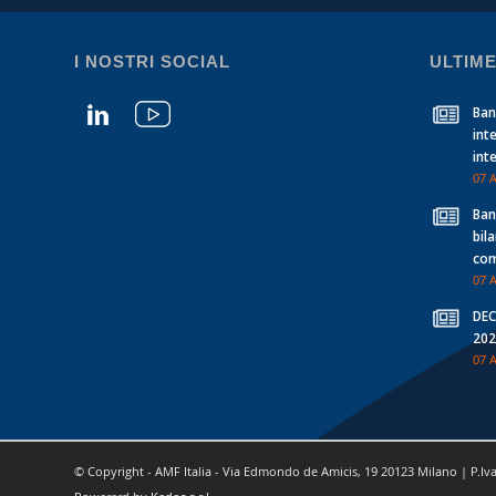
I NOSTRI SOCIAL
ULTIME
Banc
int
int
07 
Banc
bil
com
07 
DEC
202
07 
© Copyright - AMF Italia - Via Edmondo de Amicis, 19 20123 Milano | P.Iv