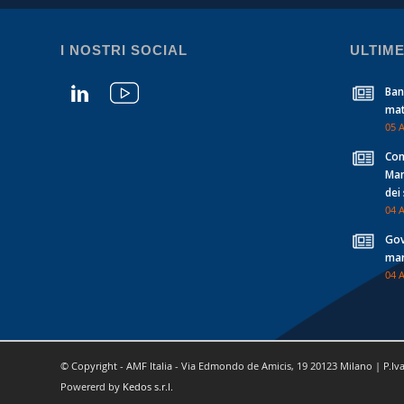
I NOSTRI SOCIAL
ULTIME
Ban
mat
05 
Con
Man
dei
04 
Gov
mar
04 
© Copyright - AMF Italia - Via Edmondo de Amicis, 19 20123 Milano | P.Iv
Powererd by
Kedos s.r.l.