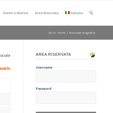
Eventi e Notizie
Area Riservata
Italiano
Sei in:
Home
/
Associate anagrafica
AREA RISERVATA
sociate
Username
uario
Password