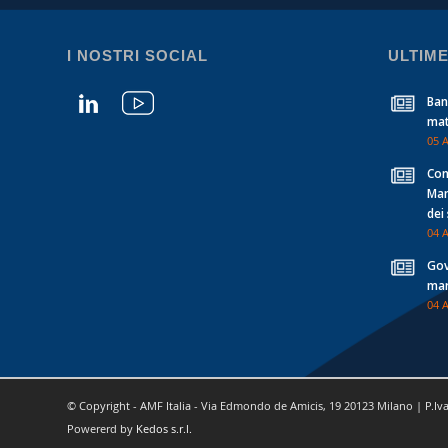
I NOSTRI SOCIAL
ULTIME
Ban
mat
05 
Con
Man
dei
04 
Gov
mar
04 
© Copyright - AMF Italia - Via Edmondo de Amicis, 19 20123 Milano | P.Iv
Powererd by
Kedos s.r.l.