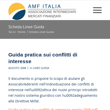
Scheda Linee Guida
Sei in:
Home
/
Scheda Linee Guida
Guida pratica sui conflitti di
interesse
/
AGOSTO 2008
in
LINEE GUIDA
Il documento si propone lo scopo di aiutare gli
Associati/Aderenti nell'individuazione dei conflitti di
interesse nell\u0092ottica dei nuovi principi introdotti
nel nostro sistema giuridico con l\u0092adeguamento
alle Direttive Mifid.
Guida pratica sui conflitti di interesse agosto 2008.pdf