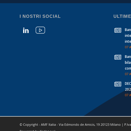
I NOSTRI SOCIAL
ULTIME
Banc
int
int
07 
Banc
bil
com
07 
DEC
202
07 
© Copyright - AMF Italia - Via Edmondo de Amicis, 19 20123 Milano | P.Iv