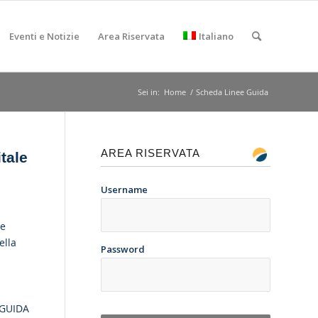
Eventi e Notizie
Area Riservata
Italiano
Sei in:
Home
/
Scheda Linee Guida
AREA RISERVATA
tale
Username
le
ella
Password
 GUIDA